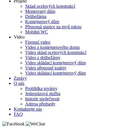
Projekt
Sklad ocelových konstrukcí
Montovaný dům
Drůbežárna
Kontejnerový dům
Přenosná stanice na mytí rukou
Mobilní WC
Video
Firemní video
Video z kontejnerového domu
Video sklad ocelových konstrukcí
Video z drůbežárny
Video skládací kontejnerový dům
Video přenosné toalety
Video skládací kontejnerový dům
Zprávy
O nás
Prohlídka továrny
Jednorázová služba
historie společnosti
Adresa předsedy
Kontaktujte nás
FAQ