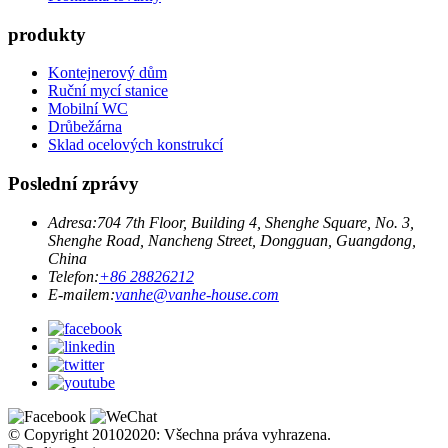
produkty
Kontejnerový dům
Ruční mycí stanice
Mobilní WC
Drůbežárna
Sklad ocelových konstrukcí
Poslední zprávy
Adresa:
704 7th Floor, Building 4, Shenghe Square, No. 3,
Shenghe Road, Nancheng Street, Dongguan, Guangdong,
China
Telefon:
+86 28826212
E-mailem:
vanhe@vanhe-house.com
© Copyright 20102020: Všechna práva vyhrazena.