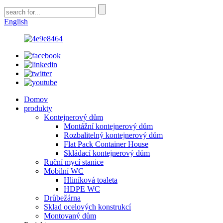
English
Domov
produkty
Kontejnerový dům
Montážní kontejnerový dům
Rozbalitelný kontejnerový dům
Flat Pack Container House
Skládací kontejnerový dům
Ruční mycí stanice
Mobilní WC
Hliníková toaleta
HDPE WC
Drůbežárna
Sklad ocelových konstrukcí
Montovaný dům