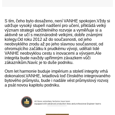
S tím, čeho bylo dosaženo, není VANHE spokojen.Vždy si
udržuje vysoký stupeň nadšení pro učení, přikládá velký
význam strategii udržitelného rozvoje a vyměňuje si a
aktivně se učí s mezinárodně velkými, dobře známými
kolegy.Od roku 2012 až do současnosti, od jeho
neobvyklého zrodu až po jeho slavnou současnost, od
ohromujícího začátku k prudkému vývoji, udělali lidé
VANHE neobvyklou cestu s inovacemi a vývojem.Ale
integrita bude navždy upřímným závazkem vůči
zákazníkům.Navíc je to duše podniku.
Osm let harmonie buduje impérium a století integrity vrhá
dokonalost.VANHE, letadlová loď čínského integrovaného
bytového průmyslu, bude i nadále vést průmyslový rozvoj
a psát novou kapitolu podniku.