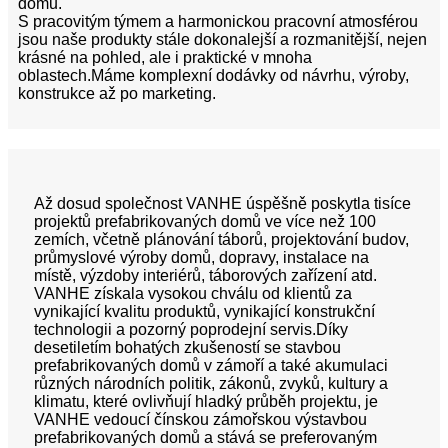
domů.
S pracovitým týmem a harmonickou pracovní atmosférou
jsou naše produkty stále dokonalejší a rozmanitější, nejen
krásné na pohled, ale i praktické v mnoha
oblastech.Máme komplexní dodávky od návrhu, výroby,
konstrukce až po marketing.
Až dosud společnost VANHE úspěšně poskytla tisíce
projektů prefabrikovaných domů ve více než 100
zemích, včetně plánování táborů, projektování budov,
průmyslové výroby domů, dopravy, instalace na
místě, výzdoby interiérů, táborových zařízení atd.
VANHE získala vysokou chválu od klientů za
vynikající kvalitu produktů, vynikající konstrukční
technologii a pozorný poprodejní servis.Díky
desetiletím bohatých zkušeností se stavbou
prefabrikovaných domů v zámoří a také akumulaci
různých národních politik, zákonů, zvyků, kultury a
klimatu, které ovlivňují hladký průběh projektu, je
VANHE vedoucí čínskou zámořskou výstavbou
prefabrikovaných domů a stává se preferovaným